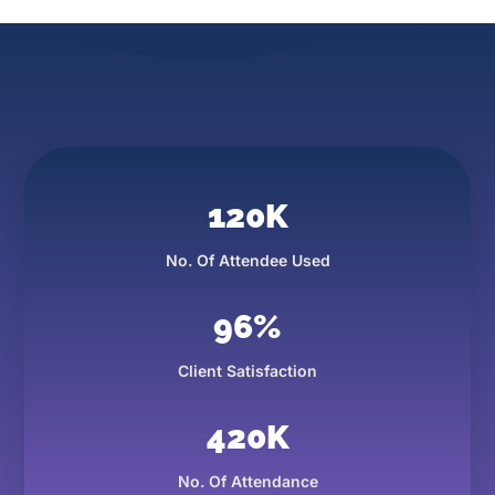
120
K
No. Of Attendee Used
96
%
Client Satisfaction
420
K
No. Of Attendance