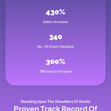
430
%
Sales Increase
340
No. Of Event Handled
300
%
Efficiency Increase
Standing Upon The Shoulders Of Giants
Proven Track Record Of